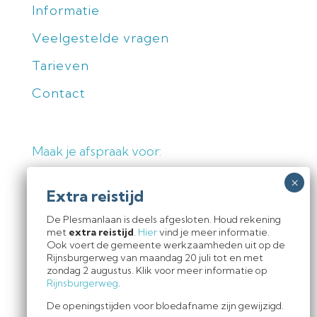
Informatie
Veelgestelde vragen
Tarieven
Contact
Maak je afspraak voor:
Medische echo's
De Plesmanlaan is deels afgesloten. Houd rekening
Echo op verzoek
met
extra reistijd
.
Hier
vind je meer informatie.
Ook voert de gemeente werkzaamheden uit op de
Rijnsburgerweg van maandag 20 juli tot en met
zondag 2 augustus. Klik voor meer informatie op
Klachtenregeling
|
Privacyverklaring
Rijnsburgerweg
.
|
Disclaimer
De openingstijden voor bloedafname zijn gewijzigd.